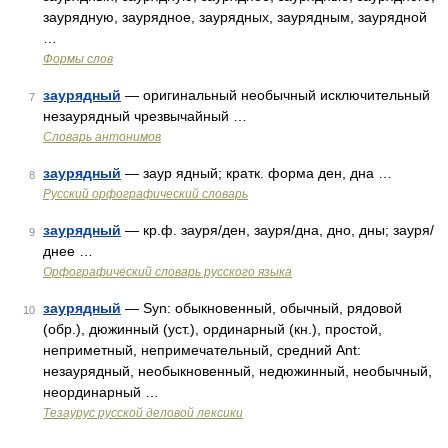
заурядную, заурядное, заурядных, заурядным, заурядной
…
Формы слов
заурядный
— оригинальный необычный исключительный
7
незаурядный чрезвычайный …
Словарь антонимов
заурядный
— заур ядный; кратк. форма ден, дна …
8
Русский орфографический словарь
заурядный
— кр.ф. зауря/ден, зауря/дна, дно, дны; зауря/
9
днее …
Орфографический словарь русского языка
заурядный
— Syn: обыкновенный, обычный, рядовой
10
(обр.), дюжинный (уст.), ординарный (кн.), простой,
неприметный, непримечательный, средний Ant:
незаурядный, необыкновенный, недюжинный, необычный,
неординарный …
Тезаурус русской деловой лексики