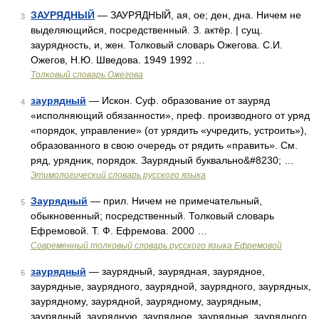
ЗАУРЯДНЫЙ
— ЗАУРЯДНЫЙ, ая, ое; ден, дна. Ничем не
3
выделяющийся, посредственный. З. актёр. | сущ.
заурядность, и, жен. Толковый словарь Ожегова. С.И.
Ожегов, Н.Ю. Шведова. 1949 1992 …
Толковый словарь Ожегова
заурядный
— Искон. Суф. образование от зауряд
4
«исполняющий обязанности», преф. производного от уряд
«порядок, управление» (от урядить «учредить, устроить»),
образованного в свою очередь от рядить «править». См.
ряд, урядник, порядок. Заурядный буквально&#8230; …
Этимологический словарь русского языка
Заурядный
— прил. Ничем не примечательный,
5
обыкновенный; посредственный. Толковый словарь
Ефремовой. Т. Ф. Ефремова. 2000 …
Современный толковый словарь русского языка Ефремовой
заурядный
— заурядный, заурядная, заурядное,
6
заурядные, заурядного, заурядной, заурядного, заурядных,
заурядному, заурядной, заурядному, заурядным,
заурядный, заурядную, заурядное, заурядные, заурядного,